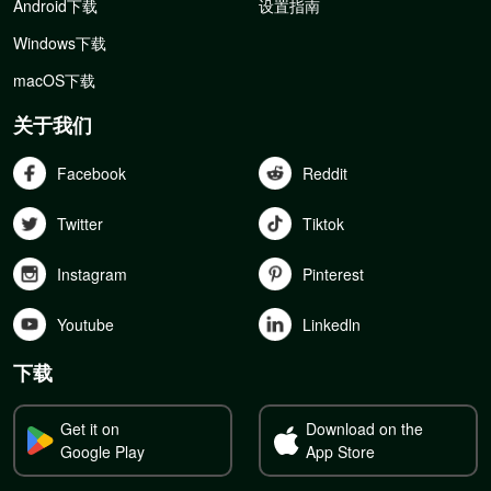
Android下载
设置指南
Windows下载
macOS下载
关于我们
Facebook
Reddit
Twitter
Tiktok
Instagram
Pinterest
Youtube
Linkedln
下载
Get it on
Download on the
Google Play
App Store