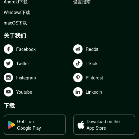
Android下载
设置指南
Windows下载
macOS下载
关于我们
Facebook
Reddit
Twitter
Tiktok
Instagram
Pinterest
Youtube
Linkedln
下载
Get it on
Download on the
Google Play
App Store