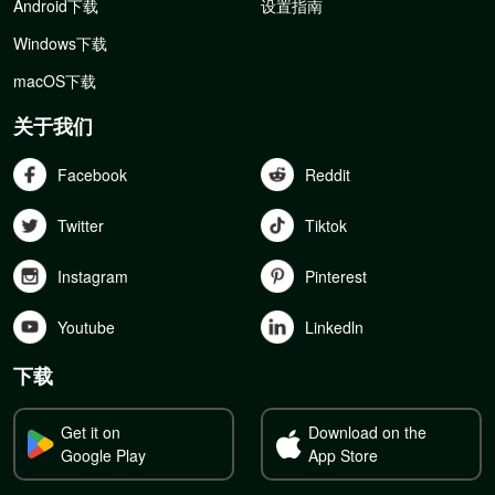
Android下载
设置指南
Windows下载
macOS下载
关于我们
Facebook
Reddit
Twitter
Tiktok
Instagram
Pinterest
Youtube
Linkedln
下载
Get it on
Download on the
Google Play
App Store