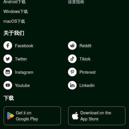
Android下载
设置指南
Windows下载
macOS下载
关于我们
Facebook
Reddit
Twitter
Tiktok
Instagram
Pinterest
Youtube
Linkedln
下载
Get it on
Download on the
Google Play
App Store