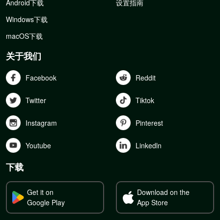
Android下载
设置指南
Windows下载
macOS下载
关于我们
Facebook
Reddit
Twitter
Tiktok
Instagram
Pinterest
Youtube
Linkedln
下载
Get it on
Download on the
Google Play
App Store